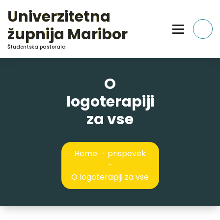
Skip
Univerzitetna
to
Content
župnija Maribor
Študentska pastorala
O
logoterapiji
za vse
Home
-
prispevek
-
O logoterapiji za vse