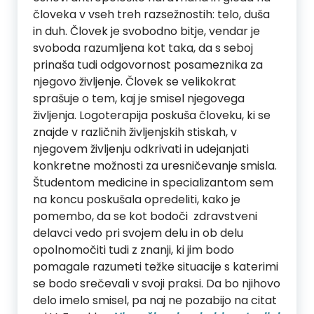
človeka v vseh treh razsežnostih: telo, duša
in duh. Človek je svobodno bitje, vendar je
svoboda razumljena kot taka, da s seboj
prinaša tudi odgovornost posameznika za
njegovo življenje. Človek se velikokrat
sprašuje o tem, kaj je smisel njegovega
življenja. Logoterapija poskuša človeku, ki se
znajde v različnih življenjskih stiskah, v
njegovem življenju odkrivati in udejanjati
konkretne možnosti za uresničevanje smisla.
Študentom medicine in specializantom sem
na koncu poskušala opredeliti, kako je
pomembo, da se kot bodoči zdravstveni
delavci vedo pri svojem delu in ob delu
opolnomočiti tudi z znanji, ki jim bodo
pomagale razumeti težke situacije s katerimi
se bodo srečevali v svoji praksi. Da bo njihovo
delo imelo smisel, pa naj ne pozabijo na citat