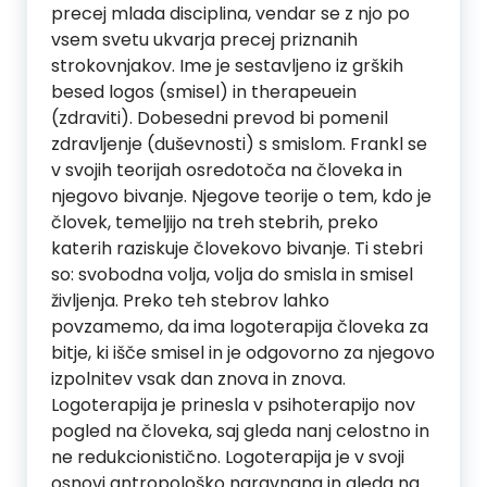
precej mlada disciplina, vendar se z njo po
vsem svetu ukvarja precej priznanih
strokovnjakov. Ime je sestavljeno iz grških
besed logos (smisel) in therapeuein
(zdraviti). Dobesedni prevod bi pomenil
zdravljenje (duševnosti) s smislom. Frankl se
v svojih teorijah osredotoča na človeka in
njegovo bivanje. Njegove teorije o tem, kdo je
človek, temeljijo na treh stebrih, preko
katerih raziskuje človekovo bivanje. Ti stebri
so: svobodna volja, volja do smisla in smisel
življenja. Preko teh stebrov lahko
povzamemo, da ima logoterapija človeka za
bitje, ki išče smisel in je odgovorno za njegovo
izpolnitev vsak dan znova in znova.
Logoterapija je prinesla v psihoterapijo nov
pogled na človeka, saj gleda nanj celostno in
ne redukcionistično. Logoterapija je v svoji
osnovi antropološko naravnana in gleda na