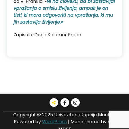
od V. Frankla: »
Ni na človeku, da bi zastavljal
vprašanja o smislu življenja, ampak je on
tisti, ki mora odgovoriti na vprašanja, ki mu
jih zastavlja življenje.«
Zapisala: Darja Kalamar Frece
Copyright © 2025 Univezitena župnija Maribor
Powered by
WordPress
|
Marin theme by Wp
Frank