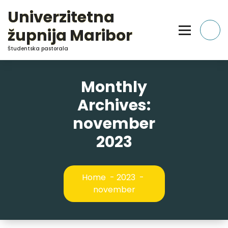
Skip
Univerzitetna
to
Content
župnija Maribor
Študentska pastorala
Monthly
Archives:
november
2023
Home
-
2023
-
november