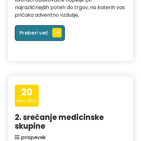
najrazličnejših poteh do trgov, na katerih vas
pričaka adventno vzdušje,
ROMANJE MLADIH V CELOVEC
Preberi več
20
Nov, 2023
2. srečanje medicinske
skupine
prispevek