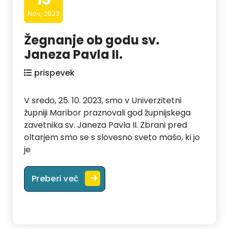
Nov, 2023
Žegnanje ob godu sv.
Janeza Pavla II.
prispevek
V sredo, 25. 10. 2023, smo v Univerzitetni
župniji Maribor praznovali god župnijskega
zavetnika sv. Janeza Pavla II. Zbrani pred
oltarjem smo se s slovesno sveto mašo, ki jo
je
Žegnanje ob godu sv. Janeza Pavla 
Preberi več