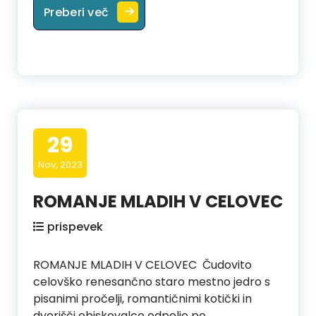
ADVENTNA DUHOVNA OBNOVA
Preberi več
29
Nov, 2023
ROMANJE MLADIH V CELOVEC
prispevek
ROMANJE MLADIH V CELOVEC Čudovito
celovško renesančno staro mestno jedro s
pisanimi pročelji, romantičnimi kotički in
dvorišči obiskovalce odpelje po