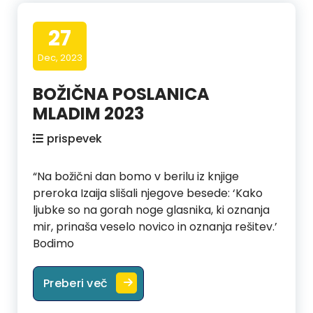
27
Dec, 2023
BOŽIČNA POSLANICA
MLADIM 2023
prispevek
“Na božični dan bomo v berilu iz knjige
preroka Izaija slišali njegove besede: ‘Kako
ljubke so na gorah noge glasnika, ki oznanja
mir, prinaša veselo novico in oznanja rešitev.’
Bodimo
BOŽIČNA POSLANICA MLADIM 2023
Preberi več