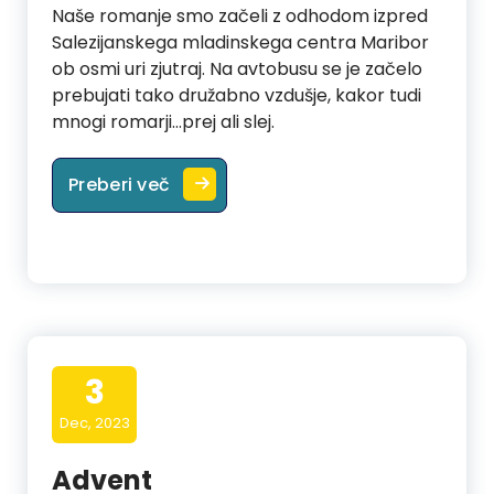
Naše romanje smo začeli z odhodom izpred
Salezijanskega mladinskega centra Maribor
ob osmi uri zjutraj. Na avtobusu se je začelo
prebujati tako družabno vzdušje, kakor tudi
mnogi romarji…prej ali slej.
Adventno romanje mladih v Celov
Preberi več
3
Dec, 2023
Advent