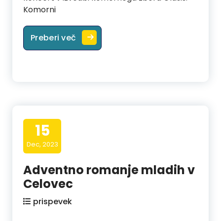
Komorni
Predbožična sveta maša, blagoslov
Preberi več
15
Dec, 2023
Adventno romanje mladih v
Celovec
prispevek