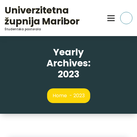
Skip
Univerzitetna
to
Content
župnija Maribor
Študentska pastorala
Yearly
Archives:
2023
Home
-
2023