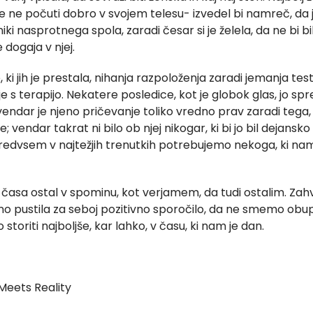
e ne počuti dobro v svojem telesu- izvedel bi namreč, da je
ki nasprotnega spola, zaradi česar si je želela, da ne bi bi
 dogaja v njej.
 ki jih je prestala, nihanja razpoloženja zaradi jemanja t
e s terapijo. Nekatere posledice, kot je globok glas, jo spr
vendar je njeno pričevanje toliko vredno prav zaradi tega, 
e; vendar takrat ni bilo ob njej nikogar, ki bi jo bil dejansk
redvsem v najtežjih trenutkih potrebujemo nekoga, ki nam b
aj časa ostal v spominu, kot verjamem, da tudi ostalim. Zah
eno pustila za seboj pozitivno sporočilo, da ne smemo obup
 storiti najboljše, kar lahko, v času, ki nam je dan.
Meets Reality