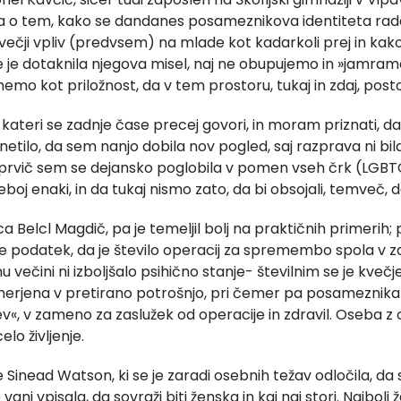
vora o tem, kako se dandanes posameznikova identiteta rad
čji vpliv (predvsem) na mlade kot kadarkoli prej in kako k
e je dotaknila njegova misel, naj ne obupujemo in »jamra
o kot priložnost, da v tem prostoru, tukaj in zdaj, pos
o kateri se zadnje čase precej govori, in moram priznati, da
etilo, da sem nanjo dobila nov pogled, saj razprava ni bi
«, in prvič sem se dejansko poglobila v pomen vseh črk (LGB
eboj enaki, in da tukaj nismo zato, da bi obsojali, temveč, 
ca Belcl Magdič, pa je temeljil bolj na praktičnih primerih;
 je podatek, da je število operacij za spremembo spola v 
u večini ni izboljšalo psihično stanje- številnim se je kve
smerjena v pretirano potrošnjo, pri čemer pa posameznika 
ev«, v zameno za zaslužek od operacije in zdravil. Oseba 
lo življenje.
 Sinead Watson, ki se je zaradi osebnih težav odločila, da s
anj vpisala, da sovraži biti ženska in kaj naj stori. Najbolj 