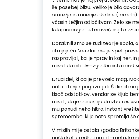
še posebej blizu. Veliko je bilo go
omrežja in mnenje okolice (morda) ve
včasih težjim odločitvam. Zelo se m
kdaj nemogoča, temveč naj to vzamem
Dotaknili smo se tudi teorije spola, 
utrujajoča. Vendar me je spet presen
razpravljali, kaj je »prav in kaj ne
misel, da niti dve zgodbi nista med s
Drugi del, ki ga je prevzela mag. Moj
nato ob njih pogovarjali. Šokiral me
tisoč odstotkov, vendar se kljub tem
misliti, da je današnja družba res u
mu ponudi neko hitro, instant »rešit
spremembo, ki jo nato spremlja še ce
V mislih mi je ostala zgodba Britanke
našla kot predlog na internetu, ko je v