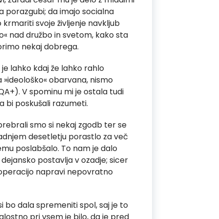
a porazgubi; da imajo socialna
rmariti svoje življenje navkljub
mo« nad družbo in svetom, kako sta
torimo nekaj dobrega.
 je lahko kdaj že lahko rahlo
la »ideološko« obarvana, nismo
TQA+). V spominu mi je ostala tudi
da bi poskušali razumeti.
 prebrali smo si nekaj zgodb ter se
zadnjem desetletju porastlo za več
čjemu poslabšalo. To nam je dalo
dejansko postavlja v ozadje; sicer
z operacijo napravi nepovratno
i bo dala spremeniti spol, saj je to
žalostno pri vsem je bilo, da je pred