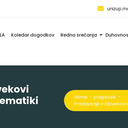
unizup.m
LA
Koledar dogodkov
Redna srečanja
Duhovnos
vekovi
lematiki
Home
-
prispevek
-
Predavanje o človekovi i