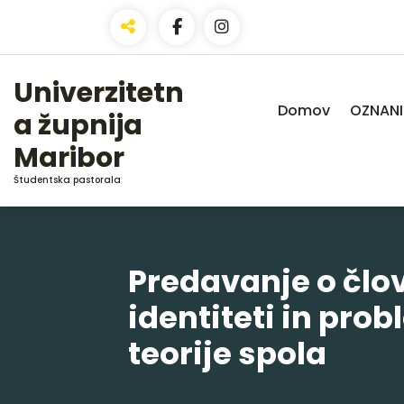
Skip
to
Content
Univerzitetn
Domov
OZNANI
a župnija
Maribor
Študentska pastorala
Predavanje o člo
identiteti in prob
teorije spola