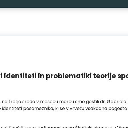
identiteti in problematiki teorije sp
in na tretjo sredo v mesecu marcu smo gostili dr. Gabriela
identiteti posameznika, ki se v vrvežu vsakdana pogosto izg
iel Kavčič, sicer tudi zaposlen na Škofijski gimnaziji v Vipa