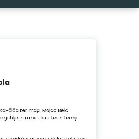
ola
 Kavčiča ter mag. Mojco Belcl
ublja in razvodeni, ter o teoriji
vi, zaradi česar mu je delo z mladimi