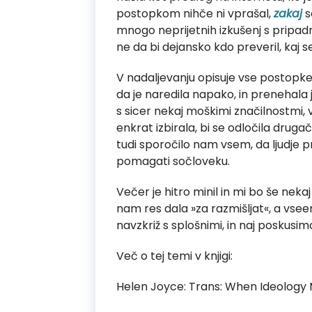
postopkom nihče ni vprašal,
zakaj
s
mnogo neprijetnih izkušenj s pripadni
ne da bi dejansko kdo preveril, kaj se
V nadaljevanju opisuje vse postopke,
da je naredila napako, in prenehala j
s sicer nekaj moškimi značilnostmi, 
enkrat izbirala, bi se odločila drugač
tudi sporočilo nam vsem, da ljudje p
pomagati sočloveku.
Večer je hitro minil in mi bo še nek
nam res dala »za razmišljat«, a vse
navzkriž s splošnimi, in naj poskusimo
Več o tej temi v knjigi:
Helen Joyce: Trans: When Ideology 