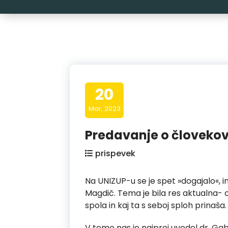
20
Mar, 2023
Predavanje o človekovi 
prispevek
Na UNIZUP-u se je spet »dogajalo«, 
Magdič. Tema je bila res aktualna- o 
spola in kaj ta s seboj sploh prinaša.
V temo nas je najprej uvedel dr. Gabr