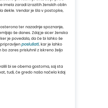
 imela zaradi izrazitih ženskih oblin
la dekle. Vendar je šla v postopke,
estosterona ter nazadnje spoznanje,
emljajo še danes. Zdaj je sicer ženska
ker je povedala, da če bi lahko še
o pripravljen
poslušati
, kar je lahko
o zares prisluhnil z iskreno željo
valili bi se obema gostoma, saj sta
at, tudi, če gredo naša načela kdaj