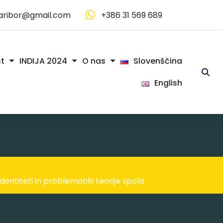
aribor@gmail.com
+386 31 569 689
Slovenščina
t
INDIJA 2024
O nas
English
dentiteti in problematiki teorije spola