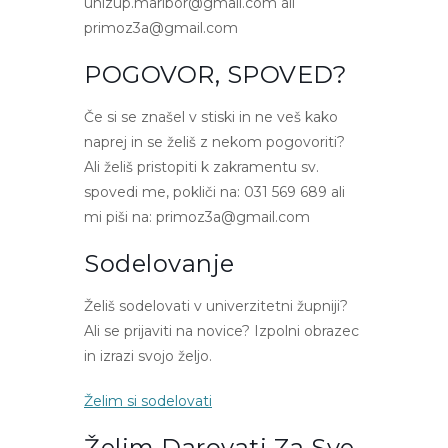
unizup.maribor@gmail.com ali
primoz3a@gmail.com
POGOVOR, SPOVED?
Če si se znašel v stiski in ne veš kako
naprej in se želiš z nekom pogovoriti?
Ali želiš pristopiti k zakramentu sv.
spovedi me, pokliči na: 031 569 689 ali
mi piši na: primoz3a@gmail.com
Sodelovanje
Želiš sodelovati v univerzitetni župniji?
Ali se prijaviti na novice? Izpolni obrazec
in izrazi svojo željo.
Želim si sodelovati
Želim Darovati Za Sve