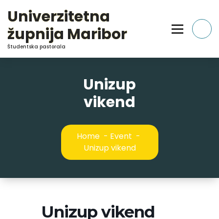
Skip
Univerzitetna
to
Content
župnija Maribor
Študentska pastorala
Unizup
vikend
Home
-
Event
-
Unizup vikend
Unizup vikend