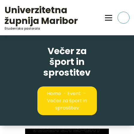
Skip
Univerzitetna
to
Content
župnija Maribor
Študentska pastorala
Večer za
šport in
sprostitev
Home
-
Event
-
Večer za šport in
sprostitev