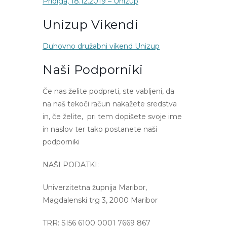
Pridiga, 18.12.2019 – Unizup
Unizup Vikendi
Duhovno družabni vikend Unizup
Naši Podporniki
Če nas želite podpreti, ste vabljeni, da
na naš tekoči račun nakažete sredstva
in, če želite, pri tem dopišete svoje ime
in naslov ter tako postanete naši
podporniki
NAŠI PODATKI:
Univerzitetna župnija Maribor,
Magdalenski trg 3, 2000 Maribor
TRR: SI56 6100 0001 7669 867