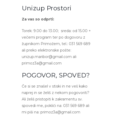
Unizup Prostori
Za vas so odprti:
Torek: 9.00 do 13.00; sreda: od 15.00 +
večerni program ter po dogovoru z
župnikom Primožem, tel.: 031 569 689
ali preko elektronske pošte:
unizup.maribor@gmail.com ali
primoz3a@gmail.com
POGOVOR, SPOVED?
Če si se znašel v stiski in ne veš kako
naprej in se želiš z nekom pogovoriti?
Ali želiš pristopiti k zakramentu sv.
spovedi me, pokliči na: 031 569 689 ali
mi piši na: primoz3a@gmail.com